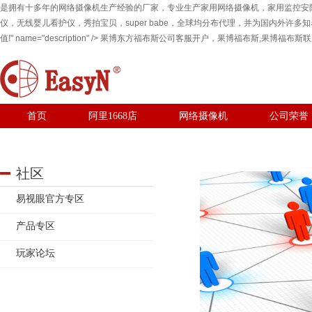
是拥有十多年的网络摄像机生产经验的厂家，专业生产家用网络摄像机，家用监控安防
仪，无线婴儿看护仪，秀拍宝贝，super babe，全球均分布代理，并为国内外许
值!" name="description" />
果博东方福布斯公司客服开户，果博福布斯,果博福布斯联
首页
阿里1668店
网络摄像机
公司荣誉
社区
易视眼官方专区
产品专区
玩家论坛